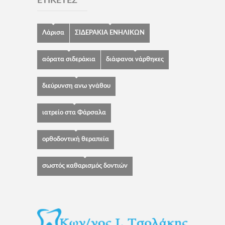
ΕΤΙΚΈΤΕΣ
Λάρισα
ΣΙΔΕΡΑΚΙΑ ΕΝΗΛΙΚΩΝ
αόρατα σιδεράκια
διάφανοι νάρθηκες
διεύρυνση ανω γνάθου
ιατρείο στα Φάρσαλα
ορθοδοντική θεραπεία
σωστός καθαρισμός δοντιών