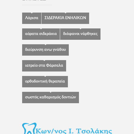
Λάρισα
ΣΙΔΕΡΑΚΙΑ ΕΝΗΛΙΚΩΝ
αόρατα σιδεράκια
διάφανοι νάρθηκες
διεύρυνση ανω γνάθου
ιατρείο στα Φάρσαλα
ορθοδοντική θεραπεία
σωστός καθαρισμός δοντιών